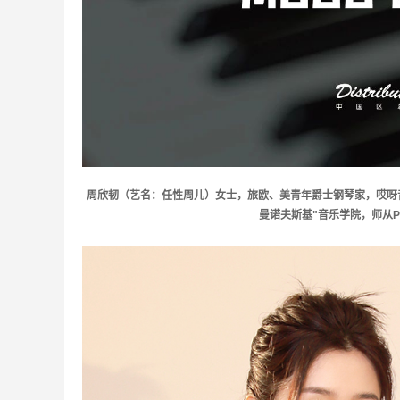
周欣韧（艺名：任性周儿）女士，旅欧、美青年爵士钢琴家，哎呀音
曼诺夫斯基"音乐学院，师从
P