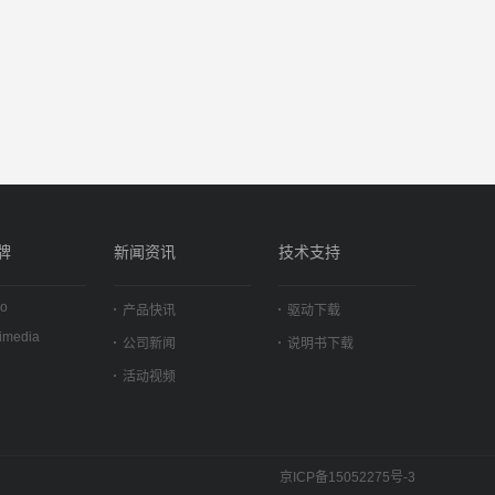
牌
新闻资讯
技术支持
io
产品快讯
驱动下载
timedia
公司新闻
说明书下载
活动视频
京ICP备15052275号-3