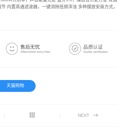
500W大功率，声音能量充足 蓝牙5.0，播放音乐更方便 双通
节 内置高通滤波器，一键消除低频浑浊 多种摆放安装方式，
天猫购物
NEXT