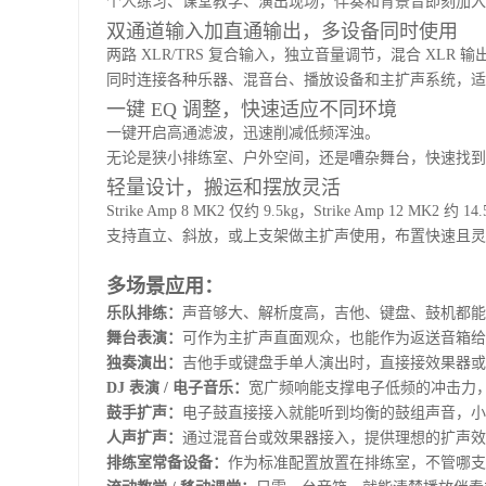
个人练习、课堂教学、演出现场，伴奏和背景音即刻加入
双通道输入加直通输出，多设备同时使用
两路 XLR/TRS 复合输入，独立音量调节，混合 XLR 输
同时连接各种乐器、混音台、播放设备和主扩声系统，适
一键 EQ 调整，快速适应不同环境
一键开启高通滤波，迅速削减低频浑浊。
无论是狭小排练室、户外空间，还是嘈杂舞台，快速找到
轻量设计，搬运和摆放灵活
Strike Amp 8 MK2 仅约 9.5kg，Strike Amp 12 MK
支持直立、斜放，或上支架做主扩声使用，布置快速且灵
多场景应用：
乐队排练：
声音够大、解析度高，吉他、键盘、鼓机都能
舞台表演：
可作为主扩声直面观众，也能作为返送音箱给
独奏演出：
吉他手或键盘手单人演出时，直接接效果器或键
DJ 表演 / 电子音乐：
宽广频响能支撑电子低频的冲击力
鼓手扩声：
电子鼓直接接入就能听到均衡的鼓组声音，小型
人声扩声：
通过混音台或效果器接入，提供理想的扩声效
排练室常备设备：
作为标准配置放置在排练室，不管哪支