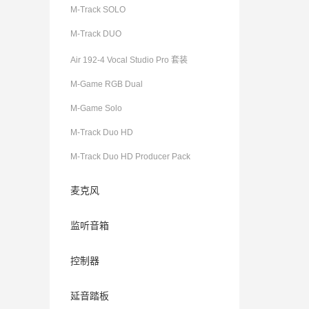
M-Track SOLO
M-Track DUO
Air 192-4 Vocal Studio Pro 套装
M-Game RGB Dual
M-Game Solo
M-Track Duo HD
M-Track Duo HD Producer Pack
麦克风
监听音箱
控制器
延音踏板